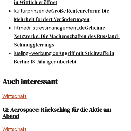
in Wittlich eröffnet
Große Rentenreform: Die
kulturprinzen.de
Mehrheit fordert Veränderungen
Geheime
fitmedi-stressmanagement.de
Netzwerke: Die Machenschaften des Russland-
Schmugglerrings
Angriff mit Stichwaffe in
lueling-werbung.de
Berlin: 18-Jähriger überlebt
Auch interessant
Wirtschaft
GE Aerospace: Rückschlag für die Aktie am
Abend
Wirtschaft