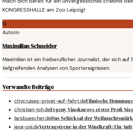
Mach dich bereit für ein unvergessliches Erlebnis bei
KONGRESSHALLE am Zoo Leipzig!
M
Autorin
Maximilian Schneider
Maximilian ist ein freiberuflicher Journalist, der sich au
tiefgreifenden Analysen von Sportereignissen.
Verwandte Beiträge
Filmische Hommage: 
citycruises-privat-auf-fahrt.de
Evgeny Vinokurovs erster Profi-Sieg
christian-joh.de
Das Schicksal der Weihnachtsmärkte
larsbuescher.de
Vertragstreue in der Windkraft: Ein Au
java-uni.de