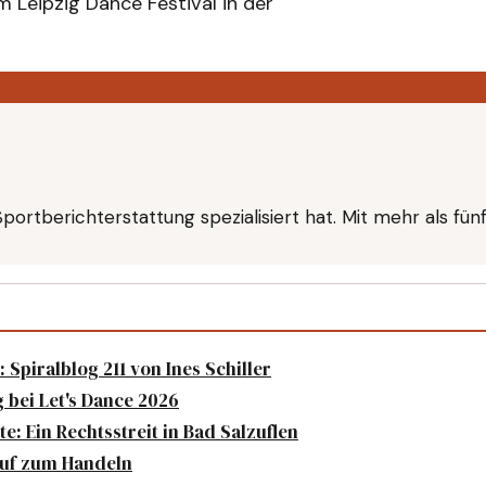
m Leipzig Dance Festival in der
f Sportberichterstattung spezialisiert hat. Mit mehr als fü
Spiralblog 211 von Ines Schiller
 bei Let's Dance 2026
: Ein Rechtsstreit in Bad Salzuflen
fruf zum Handeln