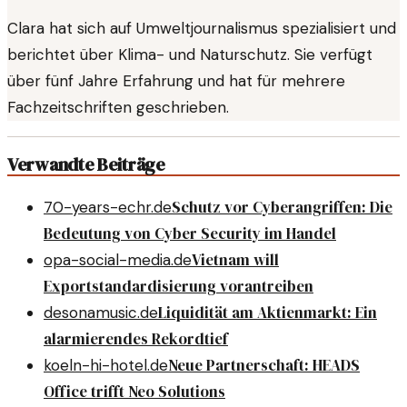
Clara hat sich auf Umweltjournalismus spezialisiert und
berichtet über Klima- und Naturschutz. Sie verfügt
über fünf Jahre Erfahrung und hat für mehrere
Fachzeitschriften geschrieben.
Verwandte Beiträge
Schutz vor Cyberangriffen: Die
70-years-echr.de
Bedeutung von Cyber Security im Handel
Vietnam will
opa-social-media.de
Exportstandardisierung vorantreiben
Liquidität am Aktienmarkt: Ein
desonamusic.de
alarmierendes Rekordtief
Neue Partnerschaft: HEADS
koeln-hi-hotel.de
Office trifft Neo Solutions