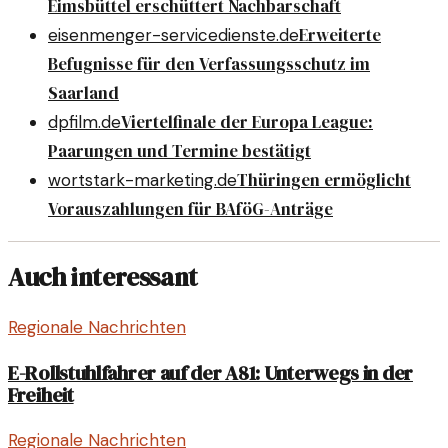
Eimsbüttel erschüttert Nachbarschaft
Erweiterte
eisenmenger-servicedienste.de
Befugnisse für den Verfassungsschutz im
Saarland
Viertelfinale der Europa League:
dpfilm.de
Paarungen und Termine bestätigt
Thüringen ermöglicht
wortstark-marketing.de
Vorauszahlungen für BAföG-Anträge
Auch interessant
Regionale Nachrichten
E-Rollstuhlfahrer auf der A81: Unterwegs in der
Freiheit
Regionale Nachrichten