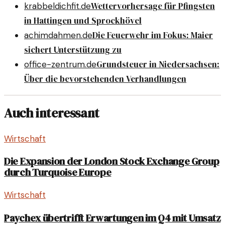
Wettervorhersage für Pfingsten
krabbeldichfit.de
in Hattingen und Sprockhövel
Die Feuerwehr im Fokus: Maier
achimdahmen.de
sichert Unterstützung zu
Grundsteuer in Niedersachsen:
office-zentrum.de
Über die bevorstehenden Verhandlungen
Auch interessant
Wirtschaft
Die Expansion der London Stock Exchange Group
durch Turquoise Europe
Wirtschaft
Paychex übertrifft Erwartungen im Q4 mit Umsatz